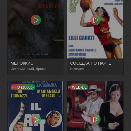
МЕНОККИО
СОСЕДКА ПО ПАРТЕ
Исторический, Драма
комедия
FHD (1080p)
WEB-DL