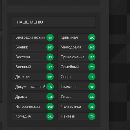
НАШЕ МЕНЮ
Биографический
Криминал
68
192
Боевик
Мелодрама
103
242
Вестерн
Приключения
43
110
Военный
Семейный
97
23
Детектив
Спорт
101
11
Документальный
Триллер
25
208
Драма
Ужасы
916
133
Исторический
Фантастика
105
35
Комедия
Фэнтези
691
70