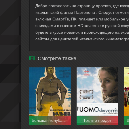
Добро пожаловать на страницу проекта, где ка
итальянский фильм Партенопа . Следует отмети
включая СмартТв, ПК, планшет или мобильное у
эпизодами в высоком HD качестве с русской озву
будете в курсе новинок и происходящего на экр
сайтом для ценителей итальянского кинематогра
Смотрите также
Большая голубая дорога
Тот, кто придет
В