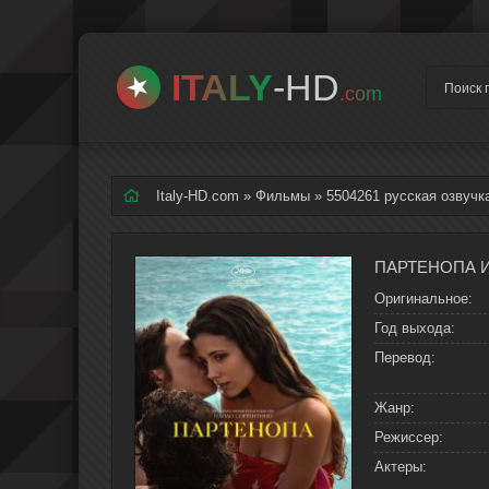
ITALY
-HD
.com
Italy-HD.com
»
Фильмы
» 5504261 русская озвучк
Оригинальное:
Год выхода:
Перевод:
Жанр:
Режиссер:
Актеры: