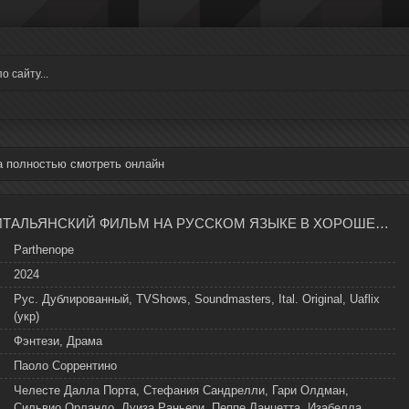
а полностью смотреть онлайн
ПАРТЕНОПА ИТАЛЬЯНСКИЙ ФИЛЬМ НА РУССКОМ ЯЗЫКЕ В ХОРОШЕМ КАЧЕСТВЕ
Parthenope
2024
Рус. Дублированный, TVShows, Soundmasters, Ital. Original, Uaflix
(укр)
Фэнтези, Драма
Паоло Соррентино
Челесте Далла Порта, Стефания Сандрелли, Гари Олдман,
Сильвио Орландо, Луиза Раньери, Пеппе Ланцетта, Изабелла