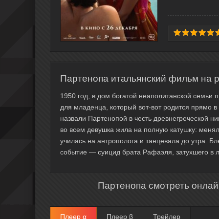
Партенопа итальянский фильм на р
1950 год, в дом богатой неаполитанской семьи 
для младенца, который вот-вот родится прямо в 
назвали Партенопой в честь древнегреческой н
во всем девушка жила на полную катушку: менял
училась на антрополога и танцевала до утра. 
событие — суицид брата Рафаэля, затухшего в 
Партенопа смотреть онлай
Плеер α
Плеер β
Трейлер