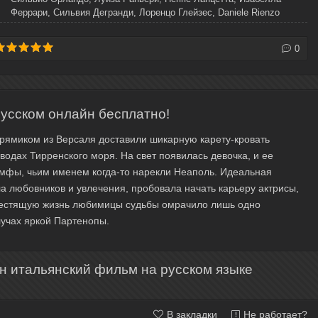
Феррари, Сильвия Дегранди, Лоренцо Глейзес, Daniele Rienzo
0
усском онлайн бесплатно!
прямиком из Версаля доставили шикарную карету-кровать
водах Тирренского моря. На свет появилась девочка, и ее
имфы, чьим именем когда-то нарекли Неаполь. Идеальная
а любовников и увлечения, пробовала начать карьеру актрисы,
Блестящую жизнь любимицы судьбы омрачило лишь одно
лучах яркой Партенопы.
н итальянский фильм на русском языке
В закладки
Не работает?