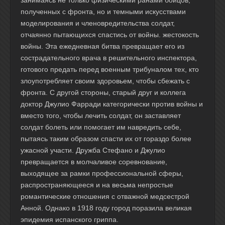
занимаясь не только физическими ранами бойцов,
полученных с фронта, но и темными искусствами
моделирования и членовредительства солдат,
отчаянно пытающихся спастись от войны. жестокость
войны. Эта ежедневная битва превращает его из
сострадательного врача в решительного инспектора,
готового предать перед военным трибуналом тех, кто
злоупотребляет своим здоровьем, чтобы сбежать с
фронта. С другой стороны, старый друг и коллега
доктор Джулио Фарради категорически против войны и
вместо того, чтобы лечить солдат, он заставляет
солдат болеть или помогает им навредить себе,
пытаясь таким образом спасти их от гораздо более
ужасной участи. Дружба Стефано и Джулио
превращается в молчаливое соревнование,
выходящее за рамки профессиональной сферы,
распространяющееся и на весьма непростые
романтические отношения с отважной медсестрой
Анной. Однако в 1918 году город поразила великая
эпидемия испанского гриппа.