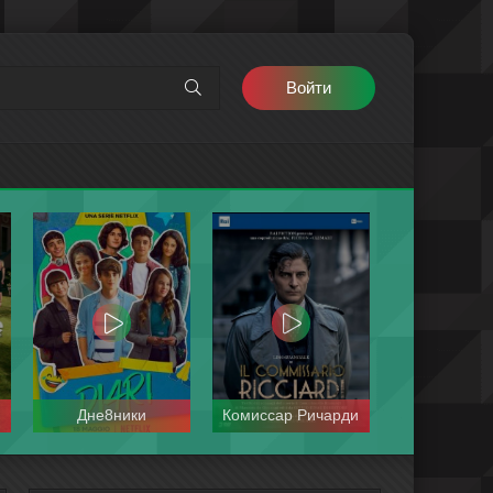
Войти
Дне8ники
Комиссар Ричарди
Петра