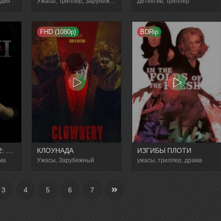
едия
Ужасы, Триллер, Зарубежный, Драма
Детектив, Триллер
FHD (1080p)
BDRip
ДОППЕЛЬГАНГЕР 2: КРАСНАЯ КОРОБКА
КЛОУНАДА
ИЗГИБЫ ПЛОТИ
ма
Ужасы, Зарубежный
ужасы, триллер, драма
3
4
5
6
7