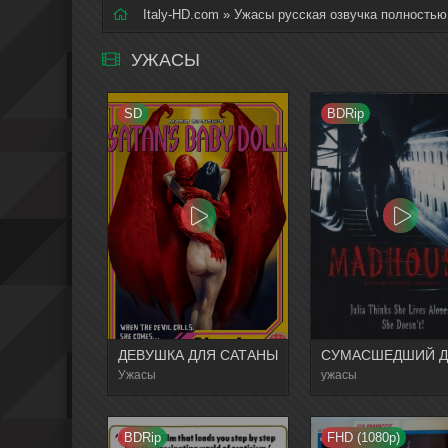
Italy-HD.com
» Ужасы русская озвучка полностью
УЖАСЫ
SD
BDRip
ДЕВУШКА ДЛЯ САТАНЫ
СУМАСШЕДШИЙ 
Ужасы
ужасы
BDRip
FHD (1080p)