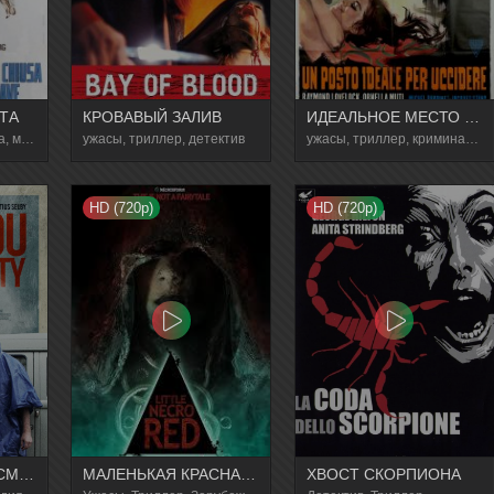
ТА
КРОВАВЫЙ ЗАЛИВ
ИДЕАЛЬНОЕ МЕСТО ДЛЯ УБИЙСТВА
ужасы, триллер, драма, мелодрама, детектив
ужасы, триллер, детектив
ужасы, триллер, криминал, детектив
HD (720p)
HD (720p)
НАФИГ ТВОЁ БЕССМЕРТИЕ / ПОФИГ НА БЕССМЕРТИЕ
МАЛЕНЬКАЯ КРАСНАЯ НЕКРО ШАПОЧКА
ХВОСТ СКОРПИОНА