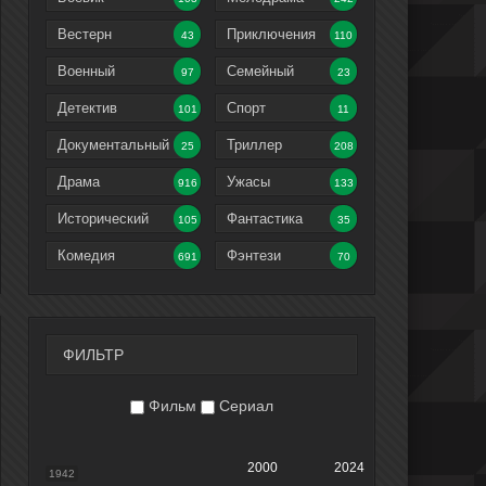
Вестерн
Приключения
43
110
Военный
Семейный
97
23
Детектив
Спорт
101
11
Документальный
Триллер
25
208
Драма
Ужасы
916
133
Исторический
Фантастика
105
35
Комедия
Фэнтези
691
70
ФИЛЬТР
Фильм
Сериал
2000
2024
1942