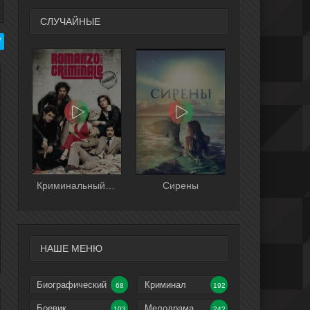
СЛУЧАЙНЫЕ
Криминальный роман
Сирены
НАШЕ МЕНЮ
Биографический
Криминал
68
192
Боевик
Мелодрама
103
242