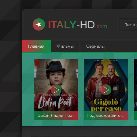
ITALY
-HD
.com
Главная
Фильмы
Сериалы
Закон Лидии Поэт
Под маской жиголо