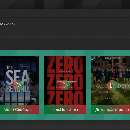
Море Свободы
НольНольНоль
Дома все хорошо