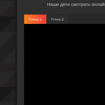
Наши дети смотреть онлай
Плеер α
Плеер β