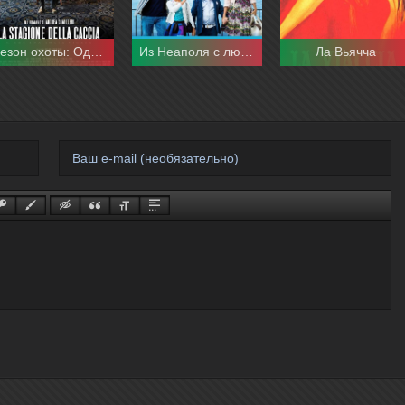
Сезон охоты: Однажды в Вигате
Из Неаполя с любовью
Ла Вьячча