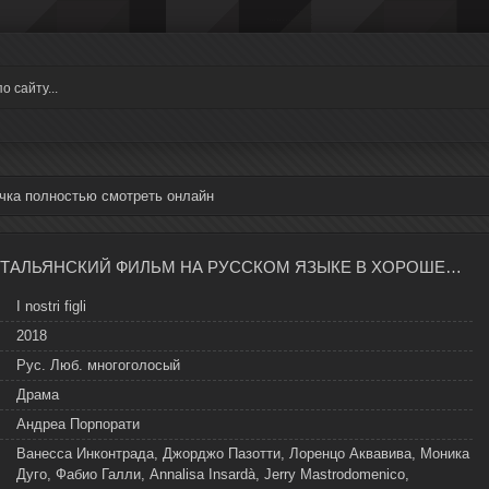
чка полностью смотреть онлайн
НАШИ ДЕТИ ИТАЛЬЯНСКИЙ ФИЛЬМ НА РУССКОМ ЯЗЫКЕ В ХОРОШЕМ КАЧЕСТВЕ
I nostri figli
2018
Рус. Люб. многоголосый
Драма
Андреа Порпорати
Ванесса Инконтрада, Джорджо Пазотти, Лоренцо Аквавива, Моника
Дуго, Фабио Галли, Annalisa Insardà, Jerry Mastrodomenico,