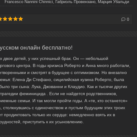
Francesco Nannini Chinnici, Габриэль Провензано, Марция Убальди
0
усском онлайн бесплатно!
их двое детей, у них успешный брак. Он — небольшой
ргового центра. В годы кризиса Роберто и Анна много работали,
летворенными и смотрят в будущее с оптимизмом. Но внезапно
семья: Елена Ди Стефано, сицилийская кузина Роберто, была
ыло три сына: Лука, Джованни и Клаудио. Как и тысячи других
е трагедии феминицида . Если не найдется родственников,
риемные семьи. И так могли пройти годы. А «те, кто останется»
а, столкнувшись с одиночеством и пустым будущим этих троих
т продиктовать только их сердце: немедленно взять их в
рудностей, приступить к их усыновлению.