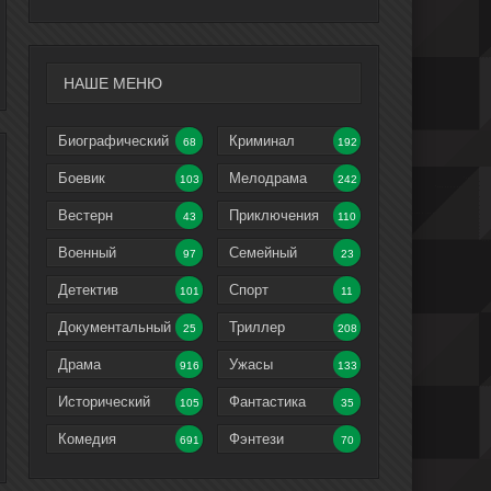
НАШЕ МЕНЮ
Биографический
Криминал
68
192
Боевик
Мелодрама
103
242
Вестерн
Приключения
43
110
Военный
Семейный
97
23
Детектив
Спорт
101
11
Документальный
Триллер
25
208
Драма
Ужасы
916
133
Исторический
Фантастика
105
35
Комедия
Фэнтези
691
70