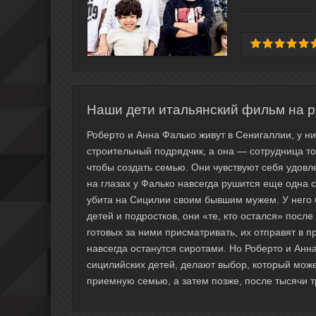
Наши дети итальянский фильм на р
Роберто и Анна Фалько живут в Сенигаллии, у н
строительный подрядчик, а она — сотрудница то
чтобы создать семью. Они чувствуют себя удов
на глазах у Фалько навсегда рушится еще одна 
убита на Сицилии своим бывшим мужем. У него б
детей и подростков, они «те, кто остался» посл
готовых за ними присматривать, их отправят в п
навсегда останутся сиротами. Но Роберто и Анн
сицилийских детей, делают выбор, который може
приемную семью, а затем позже, после тысячи т