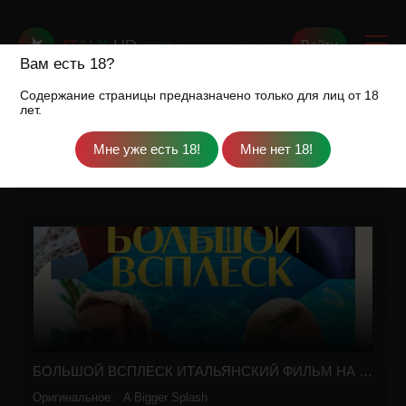
ITALY
-HD
.com
Войти
Вам есть 18?
Содержание страницы предназначено только для лиц от 18
лет.
Italy-HD.com
»
Фильмы
» Большой всплеск русская озвучка полностью смотреть онлайн
БОЛЬШОЙ ВСПЛЕСК ИТАЛЬЯНСКИЙ ФИЛЬМ НА РУССКОМ ЯЗЫКЕ В ХОРОШЕМ КАЧЕСТВЕ
Оригинальное:
A Bigger Splash