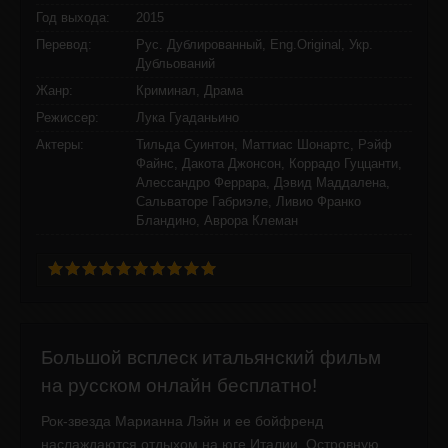
Год выхода:
2015
Перевод:
Рус. Дублированный, Eng.Original, Укр.
Дубльований
Жанр:
Криминал, Драма
Режиссер:
Лука Гуаданьино
Актеры:
Тильда Суинтон, Маттиас Шонартс, Рэйф
Файнс, Дакота Джонсон, Коррадо Гуццанти,
Алессандро Феррара, Дэвид Маддалена,
Сальваторе Габриэле, Ливио Франко
Бландино, Аврора Клеман
Большой всплеск итальянский фильм
на русском онлайн бесплатно!
Рок-звезда Марианна Лэйн и ее бойфренд
наслаждаются отдыхом на юге Италии. Островную