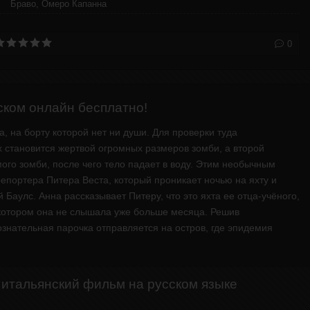
Браво, Омеро Капанна
0
ском онлайн бесплатно!
, на борту которой нет ни души. Для проверки туда
 становится жертвой огромных размеров зомби, а второй
мого зомби, после чего тело падает в воду. Этим необычным
епортера Питера Веста, который проникает ночью на яхту и
 Баулс. Анна рассказывает Питеру, что это яхта ее отца-учёного,
 котором она не слышала уже больше месяца. Решив
ознательная парочка отправляется на остров, где эпидемия
 итальянский фильм на русском языке