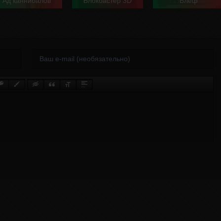
Ад каннибалов
Блокбастер 3D
Блеф