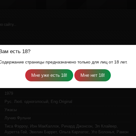
Вам есть 18?
 полностью смотреть онлайн
Содержание страницы предназначено только для лиц от 18 лет.
ЗОМБИ 2 ИТАЛЬЯНСКИЙ ФИЛЬМ НА РУССКОМ ЯЗЫКЕ В ХОРОШЕМ КАЧЕСТВЕ
Zombi 2
1979
Рус. Люб. одноголосый, Eng.Original
Ужасы
Лучио Фульчи
Тиса Фэрроу, Иэн МакКаллок, Ричард Джонсон, Эл Клайвер,
Ауретта Гей, Эвелин Баррет, Ольга Карлатос, Уго Болонья, Рамон