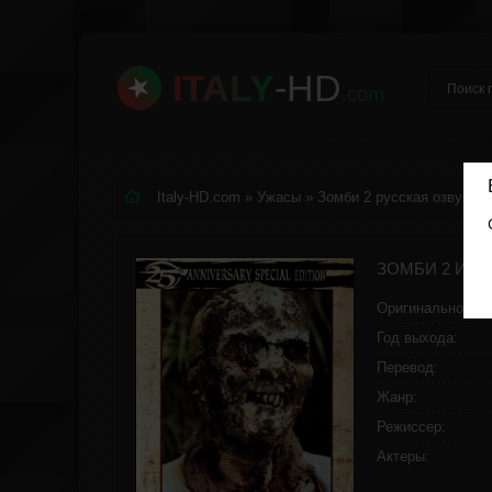
ITALY
-HD
.com
Italy-HD.com
»
Ужасы
» Зомби 2 русская озвучка
Оригинальное:
Год выхода:
Перевод:
Жанр:
Режиссер:
Актеры: