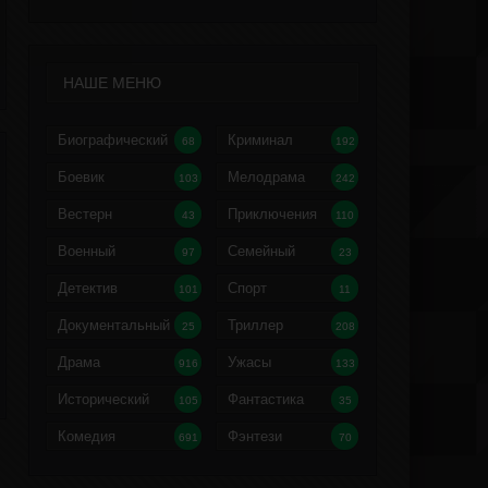
НАШЕ МЕНЮ
Биографический
Криминал
68
192
Боевик
Мелодрама
103
242
Вестерн
Приключения
43
110
Военный
Семейный
97
23
Детектив
Спорт
101
11
Документальный
Триллер
25
208
Драма
Ужасы
916
133
Исторический
Фантастика
105
35
Комедия
Фэнтези
691
70