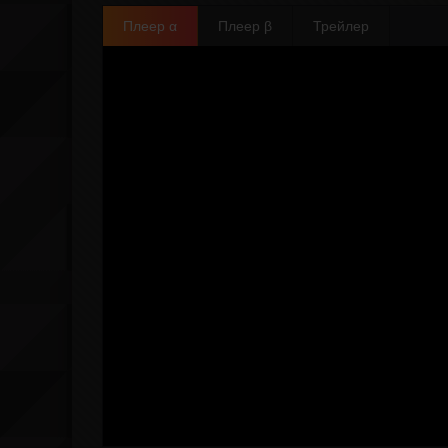
Плеер α
Плеер β
Трейлер