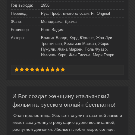
Год выхода:
1956
Перевод:
Рус. Проф. многоголосый, Fr. Original
Жанр:
Мелодрама, Драма
Режиссер:
Роже Вадим
Актеры:
Брижит Бардо, Курд Юргенс, Жан-Луи
Трентиньян, Кристиан Маркан, Жорж
Пужули, Жана Маркен, Поль Фуавр,
Изабель Кори, Жан Тиссье, Мари Глори
И Бог создал женщину итальянский
фильм на русском онлайн бесплатно!
Юная прелестница Жюльетт служит в газетной лавке и
имеет заслуженную репутацию дурно воспитанной,
распутной девчонки. Жюльетт любит море, солнце,