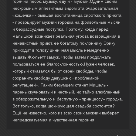
горячий песок, музыку, еду и - мужчин.Одним своим
нескромным аппетитным видом эта очаровательная
«кошечка» - бывшая воспитанница сиротского приюта
- провоцирует мужчин городка на фривольные мысли
и безрассудные поступки. Поэтому, когда перед
малышкой возникает реальная угроза возвращения в
ненавистный приют, ее богатому поклоннику Эрику
приходит в голову циничная мысль немедленно
выдать Жюльетт замуж, чтобы затем продолжать
пользоваться ее благосклонностью.Нужен человек,
который отказался бы от своей свободы, чтобы
сохранить свободу девушке с «проблемной
репутацией». Таким безумцем станет Мишель -
парень скучноватый и честный, но тайно влюбленный
в обворожительную и беспутную «принцессу» городка.
Вот только, когда шокирующая свадьба состоится?
Ещё не известно, кого из всех своих мужчин выберет
непредсказуемая и чувственная героиня.