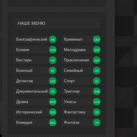
НАШЕ МЕНЮ
Биографический
Криминал
68
192
Боевик
Мелодрама
103
242
Вестерн
Приключения
43
110
Военный
Семейный
97
23
Детектив
Спорт
101
11
Документальный
Триллер
25
208
Драма
Ужасы
916
133
Исторический
Фантастика
105
35
Комедия
Фэнтези
691
70