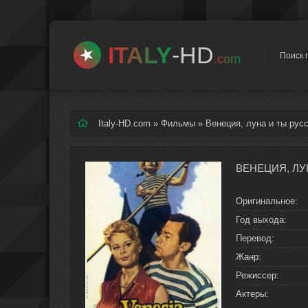
ITALY
-HD
.com
Italy-HD.com
»
Фильмы
» Венеция, луна и ты рус
Оригинальное:
Год выхода:
Перевод:
Жанр:
Режиссер:
Актеры: